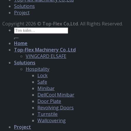
Solutions
Project
Copyright 2026 ©
Top-Flex Co,Ltd
. All Rights Reserved.
Tìm
kiếm:
Home
Top-Flex Machinery Co.,Ltd
VINGCARD ELSAFE
Solutions
Hospitality
Lock
Safe
Minibar
DellCool Minibar
Door Plate
Revolving Doors
Turnstile
Wallcovering
Project