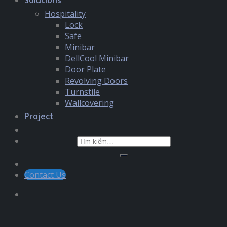
Solutions
Hospitality
Lock
Safe
Minibar
DellCool Minibar
Door Plate
Revolving Doors
Turnstile
Wallcovering
Project
Tìm
kiếm:
Contact Us